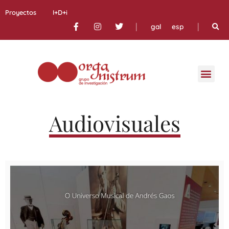
Proyectos
I+D+i
|
|
gal
esp
Audiovisuales