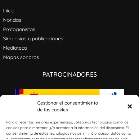
Inicio
Noticias
Protagonistas
Simposios y publicaciones
Mediateca
Mapas sonoros
PATROCINADORES
Gestionar el consentimiento
de las cookies
I+D+i: GaliciaAmérica: música civil, ideología e identidades culturales a través del
Atlántico (1800-1950). Ref: PID2020-115496RB-100/AEI/10.13039/501100011033​
Para ofrecer las mejores experiencias, utilizamos tecnologías como las
cookies para almacenar y/o acceder a la información del dispositivo. El
consentimiento de estas tecnologías nos permitirá procesar datos como
el comportamiento de navegación o las identificaciones únicas en este