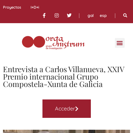
Proyectos
I+D+i
|
|
gal
esp
Entrevista a Carlos Villanueva, XXIV
Premio internacional Grupo
Compostela-Xunta de Galicia
Acceder