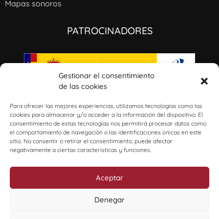
Mapas sonoros
PATROCINADORES
Gestionar el consentimiento
de las cookies
I+D+i: GaliciaAmérica: música civil, ideología e identidades culturales a través del
Atlántico (1800-1950). Ref: PID2020-115496RB-100/AEI/10.13039/501100011033​
Para ofrecer las mejores experiencias, utilizamos tecnologías como las
cookies para almacenar y/o acceder a la información del dispositivo. El
consentimiento de estas tecnologías nos permitirá procesar datos como
el comportamiento de navegación o las identificaciones únicas en este
sitio. No consentir o retirar el consentimiento, puede afectar
negativamente a ciertas características y funciones.
Aceptar
Denegar
diseña artenova.es