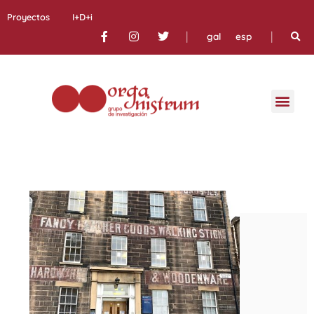
Proyectos
I+D+i
|
|
gal
esp