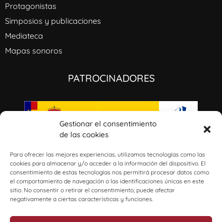
Protagonistas
Simposios y publicaciones
Mediateca
Mapas sonoros
PATROCINADORES
Gestionar el consentimiento
de las cookies
I+D+i: GaliciaAmérica: música civil, ideología e identidades culturales a través del
Atlántico (1800-1950). Ref: PID2020-115496RB-100/AEI/10.13039/501100011033​
Para ofrecer las mejores experiencias, utilizamos tecnologías como las
cookies para almacenar y/o acceder a la información del dispositivo. El
consentimiento de estas tecnologías nos permitirá procesar datos como
el comportamiento de navegación o las identificaciones únicas en este
sitio. No consentir o retirar el consentimiento, puede afectar
negativamente a ciertas características y funciones.