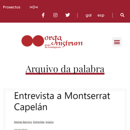
Proxectos
I+D+i
|
|
gal
esp
Arquivo da palabra