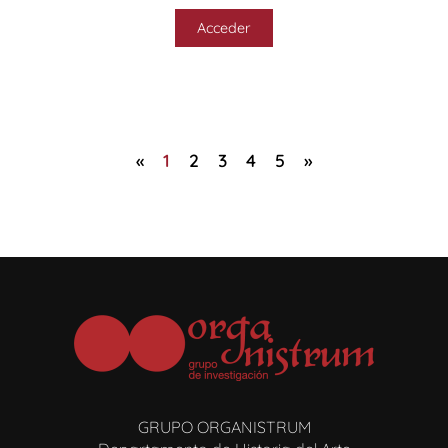
Acceder
«
1
2
3
4
5
»
GRUPO ORGANISTRUM