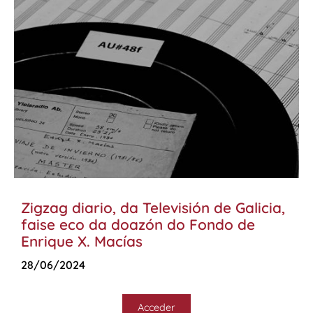
Zigzag diario, da Televisión de Galicia,
faise eco da doazón do Fondo de
Enrique X. Macías
28/06/2024
Acceder