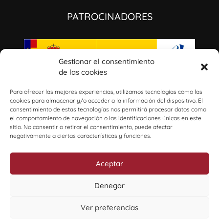
PATROCINADORES
Gestionar el consentimiento
de las cookies
I+D+i: GaliciaAmérica: música civil, ideología e identidades culturales a través del
Atlántico (1800-1950). Ref: PID2020-115496RB-100/AEI/10.13039/501100011033​
Para ofrecer las mejores experiencias, utilizamos tecnologías como las
cookies para almacenar y/o acceder a la información del dispositivo. El
consentimiento de estas tecnologías nos permitirá procesar datos como
el comportamiento de navegación o las identificaciones únicas en este
sitio. No consentir o retirar el consentimiento, puede afectar
negativamente a ciertas características y funciones.
Aceptar
Denegar
diseña artenova.es
Grupo Organistrum USC (GI-2025)
Ver preferencias