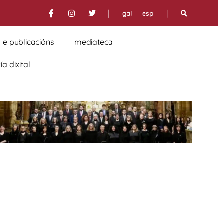
|
|
gal
esp
 e publicacións
mediateca
a dixital