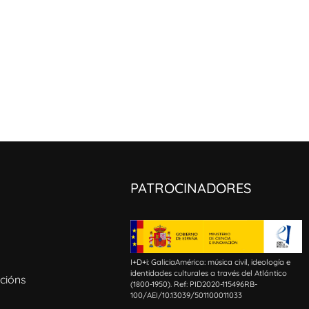
PATROCINADORES
I+D+i: GaliciaAmérica: música civil, ideología e
identidades culturales a través del Atlántico
cións
(1800-1950). Ref: PID2020-115496RB-
100/AEI/10.13039/501100011033​