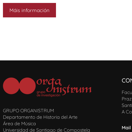
Máis información
CO
Facu
Praz
Sant
GRUPO ORGANISTRUM
A Co
Departamento de Historia del Arte
Área de Música
Mail
Universidad de Santiago de Compostela