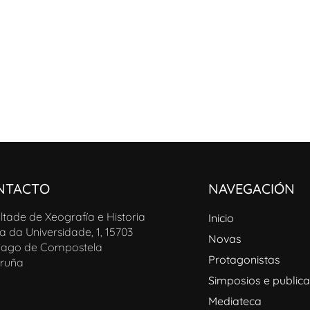
NTACTO
NAVEGACIÓN
ltade de Xeografía e Historia
Inicio
a da Universidade, 1, 15703
Novas
iago de Compostela
Protagonistas
ruña
Simposios e publica
Mediateca