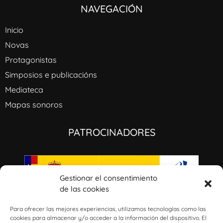
NAVEGACIÓN
Inicio
Novas
Protagonistas
Simposios e publicacións
Mediateca
Mapas sonoros
PATROCINADORES
Gestionar el consentimiento
de las cookies
I+D+i: GaliciaAmérica: música civil, ideología e identidades culturales a través del
Atlántico (1800-1950). Ref: PID2020-115496RB-100/AEI/10.13039/501100011033​
Para ofrecer las mejores experiencias, utilizamos tecnologías como las
cookies para almacenar y/o acceder a la información del dispositivo. El