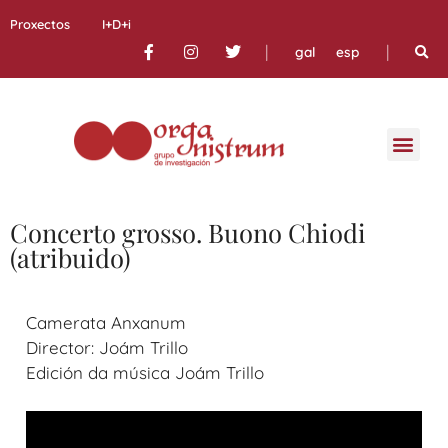
Proxectos
I+D+i
|
|
gal
esp
Concerto grosso. Buono Chiodi
(atribuido)
Camerata Anxanum
Director: Joám Trillo
Edición da música Joám Trillo