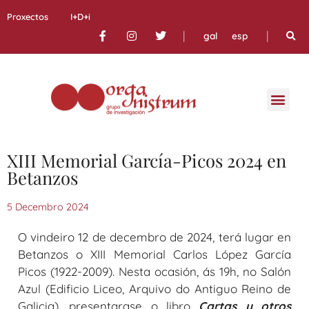
Proxectos
I+D+i
|
|
gal
esp
XIII Memorial García-Picos 2024 en
Betanzos
5 Decembro 2024
O vindeiro 12 de decembro de 2024, terá lugar en
Betanzos o XIII Memorial Carlos López García
Picos (1922-2009). Nesta ocasión, ás 19h, no Salón
Azul (Edificio Liceo, Arquivo do Antiguo Reino de
Galicia), presentarase o libro
Cartas y otros