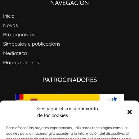
NAVEGACIÓN
Inicio
Novas
Protagonistas
Simposios e publicacións
Mediateca
Mapas sonoros
PATROCINADORES
Gestionar el consentimiento
de las cookies
I+D+i: GaliciaAmérica: música civil, ideología e identidades culturales a través del
Atlántico (1800-1950). Ref: PID2020-115496RB-100/AEI/10.13039/501100011033​
Para ofrecer las mejores experiencias, utilizamos tecnologías como las
cookies para almacenar y/o acceder a la información del dispositivo. El
consentimiento de estas tecnologías nos permitirá procesar datos como