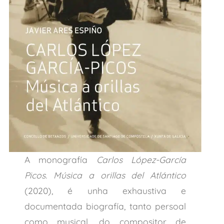
A monografía
Carlos López-García
Picos. Música a orillas del Atlántico
(2020), é unha exhaustiva e
documentada biografía, tanto persoal
como musical, do compositor de