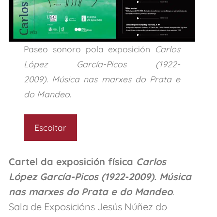
Paseo sonoro pola exposición
Carlos
López García-Picos (1922-
2009). Música nas marxes do Prata e
do Mandeo
.
Escoitar
Cartel da exposición física
Carlos
López García-Picos (1922-2009). Música
nas marxes do Prata e do Mandeo
.
Sala de Exposicións Jesús Núñez do