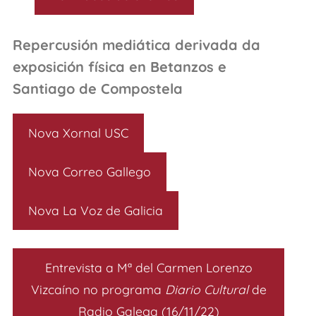
Repercusión mediática derivada da
exposición física en Betanzos e
Santiago de Compostela
Nova Xornal USC
Nova Correo Gallego
Nova La Voz de Galicia
Entrevista a Mª del Carmen Lorenzo
Vizcaíno no programa
Diario Cultural
de
Radio Galega (16/11/22)