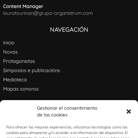
Content Manager
lauratourinan@grupo-organistrum.com
NAVEGACIÓN
Inicio
Novas
Protagonistas
Simposios e publicacións
Mediateca
Mapas sonoros
PATROCINADORES
Gestionar el consentimiento
de las cookies
Para ofrecer las mejores experiencias, utilizamos tecnologías como las
cookies para almacenar y/o acceder a la información del dispositivo. El