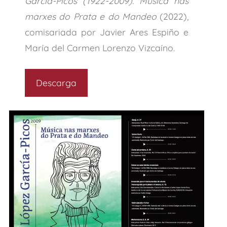
García-Picos (1922-2009). Música nas
marxes do Prata e do Mandeo
(2022),
comisariada por Javier Ares Espiño e
María del Carmen Lorenzo Vizcaíno.
Descarga